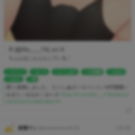
R (@Ro___74) on X
ちぇんはこんらんしている！
スパッツ
おへそ
たくしあげ
M字開脚
おなか
おまた
橙
橙 に射精しました。 たくしあげ／スパッツ／M字開脚／
おまた／おなか／おへそ
https://x.com/Ro___74/status/2
050553334466289776
射精マン
@shaseiman4545
5月4日