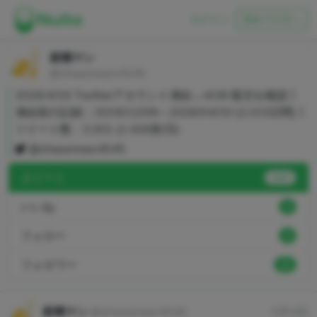
ログイン
初めての方へ
射精マン
@shaseiman4545
2026/4/10 Twitterアカウント凍結→4/28 復活を確認┃
凍結前の記録：2019/12/09～2026/04/10 (2,315日間)┃
ツイート数：3,301 (1.426発/日)
@shaseiman4545
ヌイート
3267
いいね
0
フォロー
0
フォロワー
22
射精マン
@shaseiman4545
5月4日