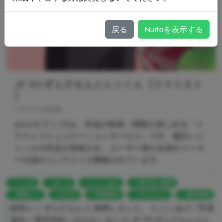
戻る
Nuitaを表示する
ﾉﾎﾞｾﾓﾝずんだもんとレンくん【リクエスト
】
バナナの化身
pixiv(ピクシブ)は、作品の投稿・閲覧が楽しめる「イ
ラストコミュニケーションサービス」です。幅広いジ
ャンルの作品が投稿され、ユーザー発の企画やメーカ
ー公認のコンテストが開催されています。
ショタ
おへそ
たくしあげ
仰け反り絶頂
鏡音レン
おなか
乳首舐め
ずんだもん
着衣勃起
鏡音レン ずんだもん に射精しました。 たくしあげ／乳首
舐め／着衣勃起／おなか／おへそ ﾉﾎﾞｾﾓﾝずんだもんとレ