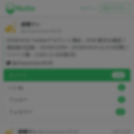
ログイン
初めての方へ
射精マン
@shaseiman4545
2026/4/10 Twitterアカウント凍結→4/28 復活を確認┃
凍結前の記録：2019/12/09～2026/04/10 (2,315日間)┃
ツイート数：3,301 (1.426発/日)
@shaseiman4545
ヌイート
3266
いいね
0
フォロー
0
フォロワー
22
射精マン
@shaseiman4545
4月22日