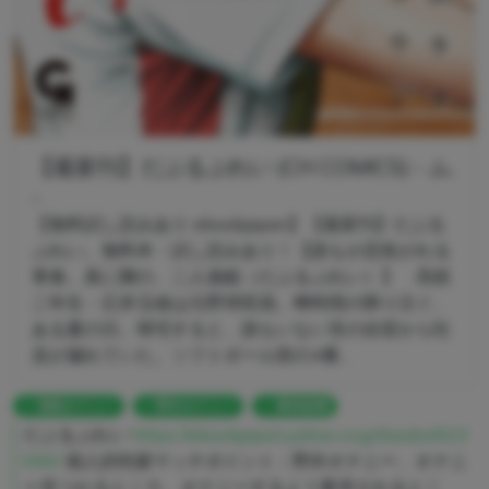
【最新刊】だぶるぷれい (CH COMICS) - ム.
..
【無料試し読みあり ebookjapan】【最新刊】だぶる
ぷれい。無料本・試し読みあり！【誰もが恋焦がれる
青春。真に隣の、二人遊戯（だぶるぷれい）】 高校
二年生・広井玉緒は元野球部員。蝉時雨の降り注ぐ、
ある夏の日。帰宅すると、誰もいない筈の自室から吐
息が漏れていた。ソフトボール部の4番...
強制オナニー
野外オナニー
暴発射精
だぶるぷれい
https://ebookjapan.yahoo.co.jp/books/623
090/
個人的性癖マッチポイント：野外オナニー、オナニ
ー見つかるところ、オナニーするよう要求されるとこ