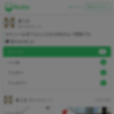
ログイン
初めての方へ
まこと
@onanist_m
オナニーを見てもらうのが大好きなド変態です。
@onanist_m
ヌイート
79
いいね
0
フォロー
2
フォロワー
1
まこと
@onanist_m
3月25日