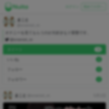
ログイン
初めての方へ
まこと
@onanist_m
オナニーを見てもらうのが大好きなド変態です。
@onanist_m
ヌイート
78
いいね
0
フォロー
2
フォロワー
1
まこと
@onanist_m
5月2日