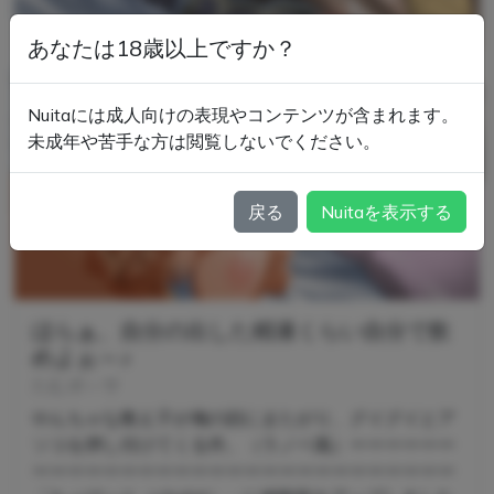
あなたは18歳以上ですか？
Nuitaには成人向けの表現やコンテンツが含まれます。
未成年や苦手な方は閲覧しないでください。
戻る
Nuitaを表示する
ほらぁ、自分の出した精液くらい自分で飲
めよぉ～♪
たむポ～サ
やんちゃな教え子が俺の顔にまたがり、グイグイとア
ソコを押し付けてくる件。（ラノベ風）ーーーーーー
ーーーーーーーーーーーーーーーーーーーーーーーー