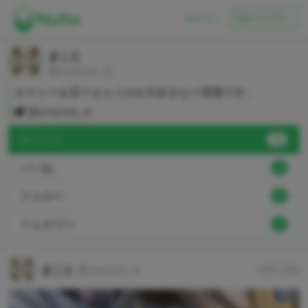
ログイン
初めての方へ
まこと
@onanist_m
オナニーを見てもらうのが大好きなド変態です。
@onanist_m
ヌイート
78
いいね
0
フォロー
2
フォロワー
1
まこと
@onanist_m
5月13日