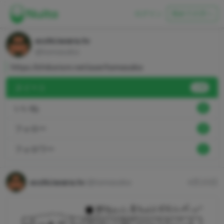
ログイン
初めての方へ
ecchi.iwara.tv
@tamasaka
https://shikorism.net/user/tamasaka
ヌイート
178
いいね
5
フォロー
0
フォロワー
1
ecchi.iwara.tv
@tamasaka
4月20日