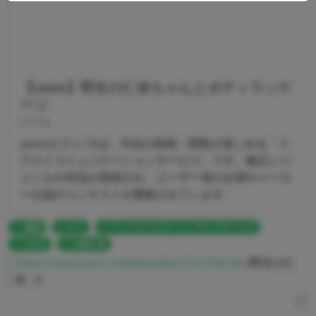
【skeb】野生の仁奈ちゃんとボディランゲ
ージ
LFTN
pixiv(ピクシブ)は、作品の投稿・閲覧が楽しめる「イ
ラストコミュニケーションサービス」です。幅広いジ
ャンルの作品が投稿され、ユーザー発の企画やメーカ
ー公認のコンテストが開催されています。
漫画
ロリ
アイドルマスターシンデレラガールズ
SKEB
市原仁奈
https://www.pixiv.net/artworks/143708756
(野生の仁
奈…?)