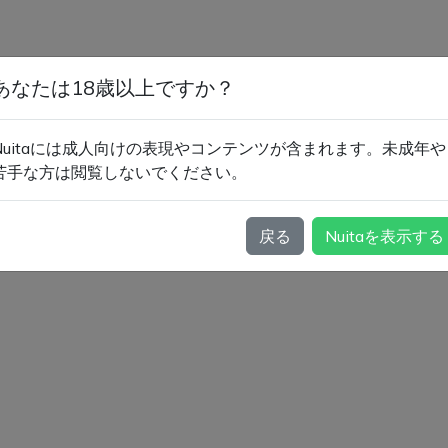
あなたは18歳以上ですか？
Nuitaには成人向けの表現やコンテンツが含まれます。未成年や
苦手な方は閲覧しないでください。
戻る
Nuitaを表示する