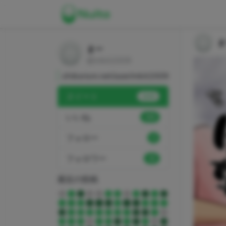
ま
まー
@mkit2009
shikorism.net/user/mkit2009
ヌイート
2505
いいね
390
フォロー
9
フォロワー
35
最近の投稿