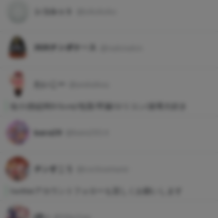
シコルット
@sikokoko
ﾇｷﾇｷチンポケース
@nukinukin
たいこー
@urataikou
短小(勃起時9.5cm)/包茎/早漏/ロリコン/凌辱大好き
bara29
@bara2914
チンすこう
@cocksamurai
twitterアカウントフォローも宜しくお願いします
ぽい
@Ydachiqi