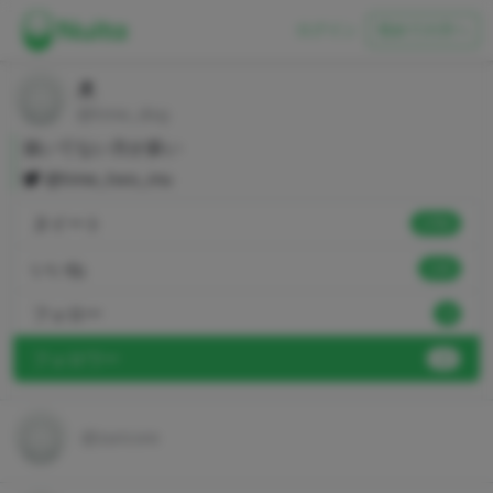
ログイン
初めての方へ
犬
@time_dog
抜いてない方が多い
@time_two_inu
ヌイート
1750
いいね
139
フォロー
4
フォロワー
13
@zuricore