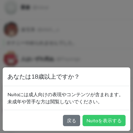
新倉
@niicur
エリス
@elieli__s
オナニーやめられませんでした。
人はいずれ死ぬ
@Poyongo
毎日抜くぞ！！！！
あなたは18歳以上ですか？
やとバス
@ytbs
Nuitaには成人向けの表現やコンテンツが含まれます。
未成年や苦手な方は閲覧しないでください。
高崎
@takasaki
戻る
Nuitaを表示する
優しいもの