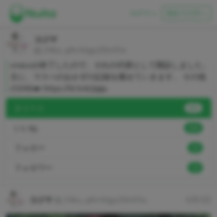
ログイン
初めての方へ
コジマ
@_f4kx_qRvWjgzZl0nf3a
onacoが終了したので、それの代替として開設しました。
主に、マスべのおかずの記録を載せていきます。 その他
のSNS➡️
https://lit.link/Jajiju
ヌイート
875
いいね
644
フォロー
15
フォロワー
10
コジマ
@_f4kx_qRvWjgzZl0nf3a
6月3日