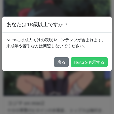
あなたは18歳以上ですか？
Nuitaには成人向けの表現やコンテンツが含まれます。
未成年や苦手な方は閲覧しないでください。
戻る
Nuitaを表示する
コジマ on mixi2
ケロロ軍曹のヒロインの水着姿。 トップスは袖付き、