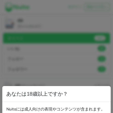
ログイン
初めての方へ
KR
@onodera02
ヌイート
1693
いいね
60
フォロー
33
フォロワー
19
KR
@onodera02
6月10日
あなたは18歳以上ですか？
ヌイートしました。
Nuitaには成人向けの表現やコンテンツが含まれます。