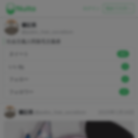
ログイン
初めての方へ
書記長
@pubic_hair_socialism
社会主義人民陰毛主義者
ヌイート
892
いいね
0
フォロー
0
フォロワー
13
書記長
@pubic_hair_socialism
2025年1月16日