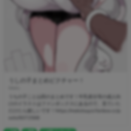
うしの子まとめピクチャー！
Mato.
うちの子こと山田のまとめです！牛乳差分等の成人向
けのイラストはファンボックスにあるので、見ていた
だけたら嬉しいです！https://matotsuyoi.fanbox.cc/p
osts/6072568