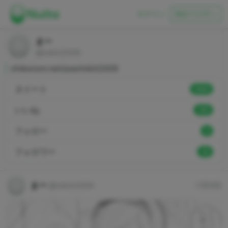
ログイン
初めての方へ
まー
@mkit2009
shikorism.net/user/mkit2009
ヌイート
2506
いいね
390
フォロー
9
フォロワー
35
まー
@mkit2009
7月9日