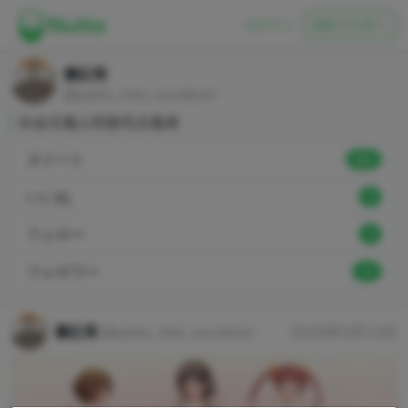
ログイン
初めての方へ
書記長
@pubic_hair_socialism
社会主義人民陰毛主義者
ヌイート
892
いいね
0
フォロー
0
フォロワー
13
書記長
@pubic_hair_socialism
2025年3月12日