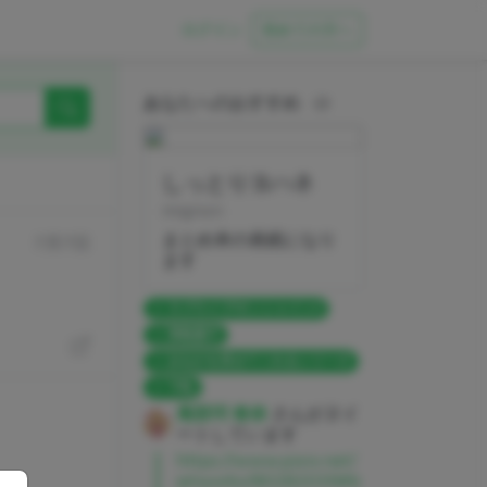
ログイン
初めての方へ
あなたへのおすすめ
しっとりヨハネ
mignon
まとめ本の表紙になり
7月7日
ます
ラブライブ!サンシャイン!!
津島善子
おなかを見せてくれるシリーズ
下乳
庵那珂 春奈
さんがヌイ
ートしています
https://www.pixiv.net/
artworks/80282039#b