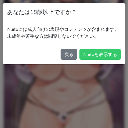
あなたは18歳以上ですか？
Nuitaには成人向けの表現やコンテンツが含まれます。
未成年や苦手な方は閲覧しないでください。
戻る
Nuitaを表示する