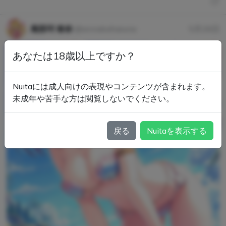
庵那珂 春奈
@annakaharuna
5月26日
あなたは18歳以上ですか？
Nuitaには成人向けの表現やコンテンツが含まれます。
未成年や苦手な方は閲覧しないでください。
戻る
Nuitaを表示する