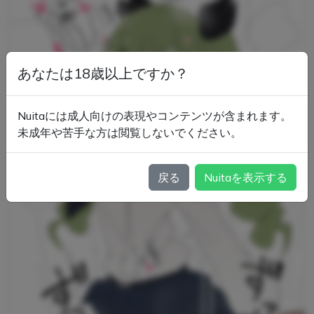
あなたは18歳以上ですか？
Nuitaには成人向けの表現やコンテンツが含まれます。
未成年や苦手な方は閲覧しないでください。
戻る
Nuitaを表示する