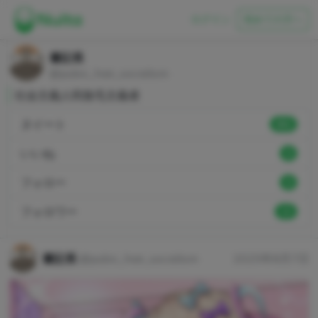
ログイン
初めての方へ
書記長
@pubic_hair_socialism
社会主義人民陰毛主義者
ヌイート
892
いいね
0
フォロー
0
フォロワー
13
書記長
@pubic_hair_socialism
2025年8月7日