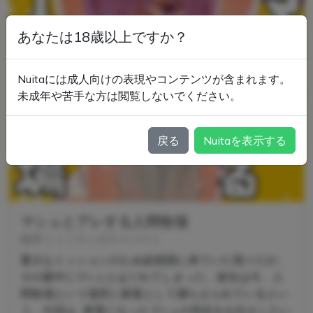
あなたは18歳以上ですか？
Nuitaには成人向けの表現やコンテンツが含まれます。
未成年や苦手な方は閲覧しないでください。
戻る
Nuitaを表示する
マシュとアレする人間牧場
猫井ミィ
(
マンガスーパー
)
重大なミッションのため妖精国に来ていた我々だが、
その最中にマ○ュとはぐれてしまった… 彼女は今、人
間牧場という場所に家畜として捕らえられているとい
う… 今回は…家畜になったマ○ュの現在をお伝えしたい