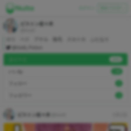
ログイン
初めての方へ
ピストン佐々木
@Gold
ロリ ペド アナル 陰毛 スカトロ ふたなり
@Gold_Piston
ヌイート
2002
いいね
148
フォロー
9
フォロワー
9
ピストン佐々木
@Gold
3月2日